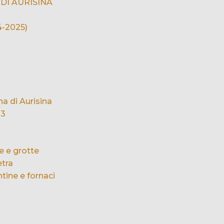
DI AURISINA
-2025)
na di Aurisina
 3
ave e grotte
etra
ntine e fornaci