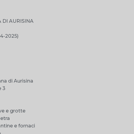
 DI AURISINA
4-2025)
na di Aurisina
e 3
cave e grotte
ietra
antine e fornaci
o