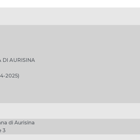
 DI AURISINA
4-2025)
na di Aurisina
e 3